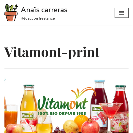
Anaïs carreras
Aller
Rédaction freelance
au
contenu
Vitamont-print