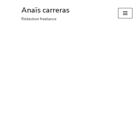
Anaïs carreras
Aller
Rédaction freelance
au
contenu
DES MOTS SUR VOS IDÉES